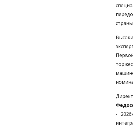
специа
передо
страны
Высоки
экспер
Первой
торже
машин
номина
Дирек
Федос
- 2026
интегр