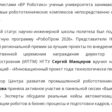
листами «ВР Роботикс» ученые университета занима
вых робототехнических комплексов непосредственно
.
й статус научно-инженерной школы политеха был по
тную программу «РобоПром 2026». Представители Н
 региональной премии за лучшие проекты по внедрен
ственной церемонии награждения директор и
остроения (ИПТМ) НГТУ
Сергей Манцеров
вручил н
ций - «Инновационный проект года: технологически п
тор Центра развития промышленной робототехник
ова
приняла активное участие в панельной сессии «В
». Эксперты обсудили реальные кейсы автоматизац
ации роботов в бизнес-процессы и подготовки кадров, 