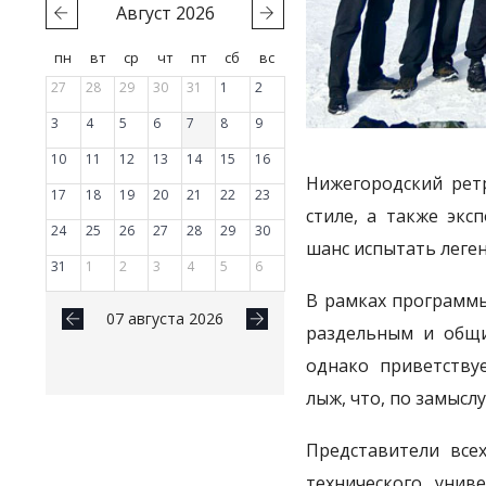
Август
2026
пн
вт
ср
чт
пт
сб
вс
27
28
29
30
31
1
2
3
4
5
6
7
8
9
10
11
12
13
14
15
16
Нижегородский рет
17
18
19
20
21
22
23
стиле, а также экс
24
25
26
27
28
29
30
шанс испытать леген
31
1
2
3
4
5
6
В рамках программы
07 августа 2026
раздельным и общи
однако приветству
лыж, что, по замысл
Представители все
технического унив