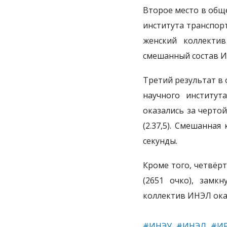
Второе место в общ
института транспорт
женский коллектив
смешанный состав ИТ
Третий результат в
научного институт
оказались за черто
(2.37,5). Смешанна
секунды.
Кроме того, четвёр
(2651 очко), замк
коллектив ИНЭЛ оказ
#ИНЭУ
#ИНЭЛ
#И