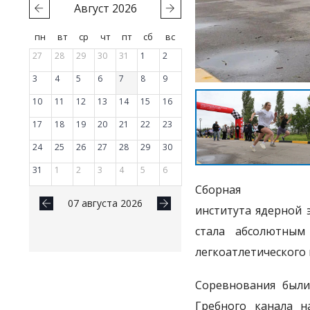
Август
2026
пн
вт
ср
чт
пт
сб
вс
27
28
29
30
31
1
2
3
4
5
6
7
8
9
10
11
12
13
14
15
16
17
18
19
20
21
22
23
24
25
26
27
28
29
30
31
1
2
3
4
5
6
Сборная к
07 августа 2026
института ядерной 
стала абсолютным
легкоатлетического 
Соревнования был
Гребного канала н