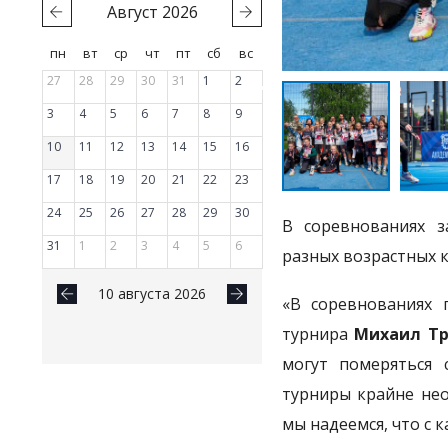
Август
2026
пн
вт
ср
чт
пт
сб
вс
27
28
29
30
31
1
2
3
4
5
6
7
8
9
10
11
12
13
14
15
16
17
18
19
20
21
22
23
24
25
26
27
28
29
30
В соревнованиях з
31
1
2
3
4
5
6
разных возрастных к
10 августа 2026
«В соревнованиях 
турнира
Михаил Тр
могут померяться 
турниры крайне нео
мы надеемся, что с 