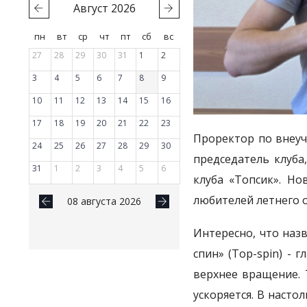
Август
2026
пн
вт
ср
чт
пт
сб
вс
27
28
29
30
31
1
2
3
4
5
6
7
8
9
10
11
12
13
14
15
16
17
18
19
20
21
22
23
Проректор по внеу
24
25
26
27
28
29
30
председатель клуба
31
1
2
3
4
5
6
клуба «Топсик». Но
любителей летнего 
08 августа 2026
Интересно, что наз
спин» (Top-spin) -
верхнее вращение. 
ускоряется. В насто