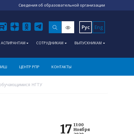
Сведения об образовательной организации
Рус
Eng
АСПИРАНТАМ
СОТРУДНИКАМ
ВЫПУСКНИКАМ
ПИШ
ЦЕНТР РПР
КОНТАКТЫ
и обучающимися НГТУ
17
13:00
Ноября