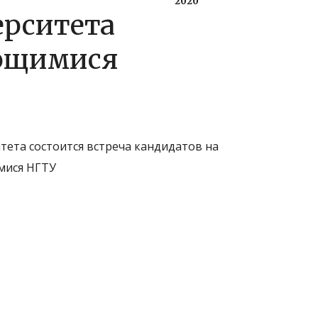
2020
ерситета
ающимися
ета состоится встреча кандидатов на
мися НГТУ