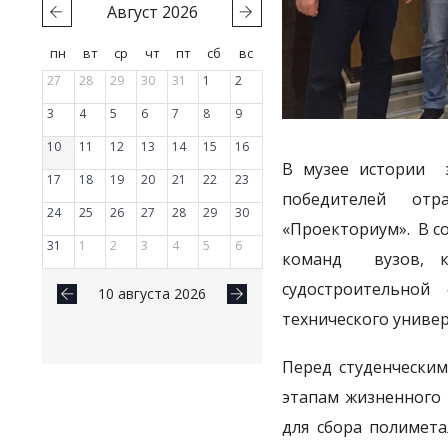
Август
2026
пн
вт
ср
чт
пт
сб
вс
27
28
29
30
31
1
2
3
4
5
6
7
8
9
10
11
12
13
14
15
16
В музее истории з
17
18
19
20
21
22
23
победителей отр
24
25
26
27
28
29
30
«Проекториум». В с
31
1
2
3
4
5
6
команд вузов, к
судостроительной
10 августа 2026
технического униве
Перед студенчески
этапам жизненного 
для сбора полимета