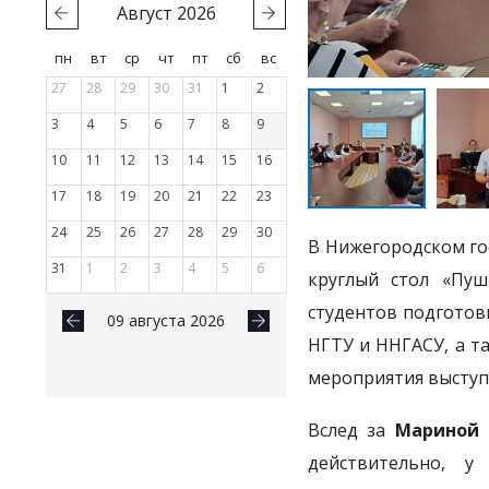
Август
2026
пн
вт
ср
чт
пт
сб
вс
27
28
29
30
31
1
2
3
4
5
6
7
8
9
10
11
12
13
14
15
16
17
18
19
20
21
22
23
24
25
26
27
28
29
30
В Нижегородском го
31
1
2
3
4
5
6
круглый стол «Пуш
студентов подготов
09 августа 2026
НГТУ и ННГАСУ, а т
мероприятия высту
Вслед за
Мариной
действительно, у