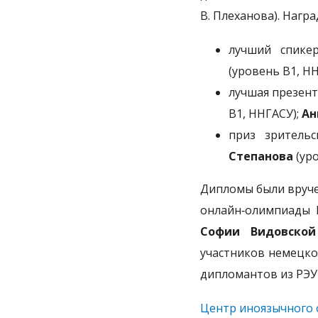
В. Плеханова). Награ
лучший спик
(уровень В1, НН
лучшая презен
В1, ННГАСУ);
Ан
приз зритель
Степанова
(уро
Дипломы были вруче
онлайн‑олимпиады Н
Софии Видовск
участников немецко
дипломантов из РЭУ
Центр иноязычного 