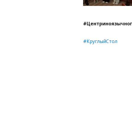
#Центриноязычног
#КруглыйСтол