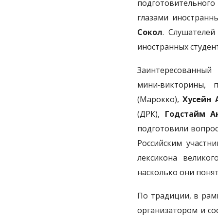
подготовительного
глазами иностранны
Сокол
. Слушателей
иностранных студе
Заинтересованны
мини‑викторины, 
(Марокко),
Хусейн 
(ДРК),
Годстайм 
подготовили вопрос
Российским участни
лексикона великог
насколько они поня
По традиции, в рам
организатором и со