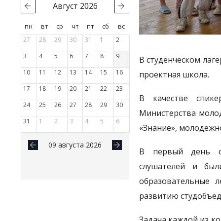
Август
2026
пн
вт
ср
чт
пт
сб
вс
27
28
29
30
31
1
2
3
4
5
6
7
8
9
В студенческом лаге
10
11
12
13
14
15
16
проектная школа.
17
18
19
20
21
22
23
В качестве спике
24
25
26
27
28
29
30
Министерства молод
31
1
2
3
4
5
6
«Знание», молодежн
09 августа 2026
В первый день со
слушателей и был
образовательные л
развитию студобъед
Задача каждой из ко