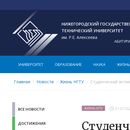
НИЖЕГОРОДСКИЙ ГОСУДАРСТВ
ТЕХНИЧЕСКИЙ УНИВЕРСИТЕТ
им. Р.Е. Алексеева
АБИТУР
УНИВЕРСИТЕТ
ОБРАЗОВАНИЕ
НАУКА
ЖИЗНЬ 
Главная
Новости
Жизнь НГТУ
Студенческий актив
31.07.20
ЖИЗНЬ НГТУ
ВСЕ НОВОСТИ
Студенч
ДОСТИЖЕНИЯ