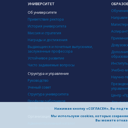
УНИВЕРСИТЕТ
ОБРАЗО
Обучение
Об университете
Направле
Приветствие ректора
Магистер
История университета
Аспирант
Миссия и стратегия
Приемная
Награды и достижения
Довузовс
Выдающиеся и почетные выпускники,
заслуженные профессора
Дополнит
образова
Устойчивое развитие
Институт
Часто задаваемые вопросы
Учебно-м
Структура и управление
Научно-т
Руководство
Президен
Ученый совет
управлен
Структура университета
Центр «П
Профком работников
Для инос
Профком студентов
Нажимая кнопку «СОГЛАСЕН», Вы подтв
Центр об
Информац
Мы используем cookies, которые сохран
Организационные документы
Вы можете отказа
Оценка к
Административный каталог
деятельн