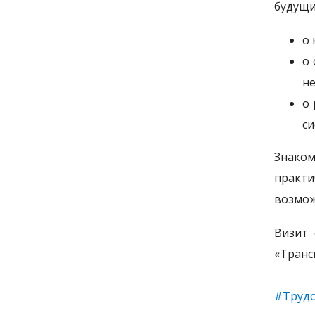
будущи
о 
о 
не
о 
си
Знаком
практи
возмож
Визит 
«Транс
#Трудо