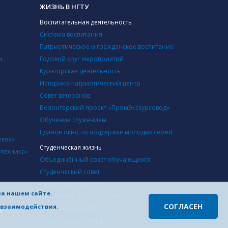
ЖИЗНЬ В НГТУ
Воспитательная деятельность
Система воспитания
Патриотическое и гражданское воспитание
и
Годовой круг мероприятий
Кураторская деятельность
Историко-патриотический центр
Совет ветеранов
Волонтерский проект «ПромЭкскурсовод»
Обучение служением
Единое окно по поддержке молодых семей
еева»
Студенческая жизнь
отехника»
Объединённый совет обучающихся
Студенческий совет
Профком студентов
денции,
на нашем сайте.
Российский союз молодежи
СОГЛАСЕН
о взаимодействия.
Студенческий клуб
й
Студенческие отряды