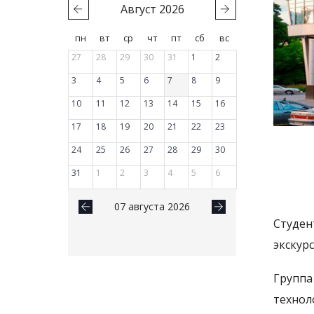
Август
2026
пн
вт
ср
чт
пт
сб
вс
27
28
29
30
31
1
2
3
4
5
6
7
8
9
10
11
12
13
14
15
16
17
18
19
20
21
22
23
24
25
26
27
28
29
30
31
1
2
3
4
5
6
07 августа 2026
Студен
экскур
Групп
технол