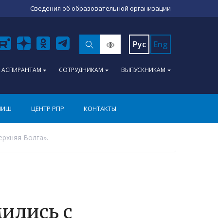
Сведения об образовательной организации
Рус
Eng
АСПИРАНТАМ
СОТРУДНИКАМ
ВЫПУСКНИКАМ
ПИШ
ЦЕНТР РПР
КОНТАКТЫ
рхняя Волга».
ились с