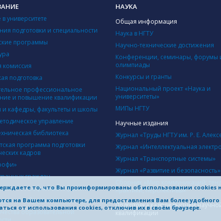
ВАНИЕ
НАУКА
 в университете
Общая информация
ния подготовки и специальности
Наука в НГТУ
ские программы
Научно-технические достижения
ура
Конференции, семинары, форумы 
олимпиады
 комиссия
Конкурсы и гранты
кая подготовка
Национальный проект «Наука и
ельное профессиональное
университеты»
ние и повышение квалификации
МИПы НГТУ
ы и кафедры, факультеты и школы
етодическое управление
Научные издания
ехническая библиотека
Журнал «Труды НГТУ им. Р. Е. Алекс
тская программа подготовки
Журнал «Интеллектуальная электр
ческих кадров
Журнал «Транспортные системы»
рофи»
Журнал «Развитие и безопасность»
транных граждан
Сборник «Мир коммуникаций: тен
ерждаете то, что Вы проинформированы об использовании cookies 
учения иностранных студентов
практики, перспективы»
ионно-образовательная среда
яются на Вашем компьютере, для предоставления Вам более удобног
Подготовка кадров высшей научно
ться от использования cookies, отключив их в своём браузере.
ачества образовательной
квалификации
ости