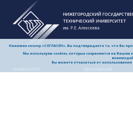
НИЖЕГОРОДСКИЙ ГОСУДАРСТВ
ТЕХНИЧЕСКИЙ УНИВЕРСИТЕТ
им. Р.Е. Алексеева
Нажимая кнопку «СОГЛАСЕН», Вы подтверждаете то, что Вы пр
Мы используем cookies, которые сохраняются на Вашем 
взаимодей
Вы можете отказаться от использования co
УНИВЕРСИТЕТ
ОБРАЗОВАНИЕ
Обучение в университете
Об университете
Направления подготовки и
Приветствие ректора
специальности
История университета
Магистерские программы
Миссия и стратегия
Аспирантура
Награды и достижения
Приемная комиссия
Выдающиеся и почетные
Довузовская подготовка
выпускники, заслуженные
профессора
Дополнительное
профессиональное образо
Устойчивое развитие