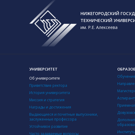
НИЖЕГОРОДСКИЙ ГОСУД
ТЕХНИЧЕСКИЙ УНИВЕРС
им. Р.Е. Алексеева
УНИВЕРСИТЕТ
ОБРАЗО
Обучение
Об университете
Направле
Приветствие ректора
Магистер
История университета
Аспирант
Миссия и стратегия
Приемная
Награды и достижения
Довузовс
Выдающиеся и почетные выпускники,
заслуженные профессора
Дополнит
образова
Устойчивое развитие
Институт
Часто задаваемые вопросы