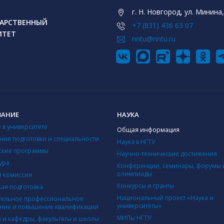
г. Н. Новгород, ул. Минина,
АРСТВЕННЫЙ
+7 (831) 436 63 07
ИТЕТ
nntu@nntu.ru
ВАНИЕ
НАУКА
 в университете
Общая информация
ния подготовки и специальности
Наука в НГТУ
ские программы
Научно-технические достижения
ура
Конференции, семинары, форумы 
олимпиады
 комиссия
Конкурсы и гранты
кая подготовка
Национальный проект «Наука и
ельное профессиональное
университеты»
ние и повышение квалификации
МИПы НГТУ
ы и кафедры, факультеты и школы