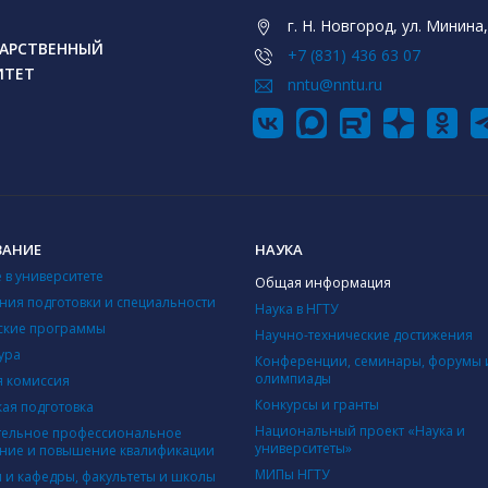
г. Н. Новгород, ул. Минина,
АРСТВЕННЫЙ
+7 (831) 436 63 07
ИТЕТ
nntu@nntu.ru
ВАНИЕ
НАУКА
 в университете
Общая информация
ния подготовки и специальности
Наука в НГТУ
ские программы
Научно-технические достижения
ура
Конференции, семинары, форумы 
олимпиады
 комиссия
Конкурсы и гранты
кая подготовка
Национальный проект «Наука и
ельное профессиональное
университеты»
ние и повышение квалификации
МИПы НГТУ
ы и кафедры, факультеты и школы