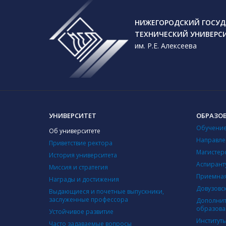
НИЖЕГОРОДСКИЙ ГОСУД
ТЕХНИЧЕСКИЙ УНИВЕРС
им. Р.Е. Алексеева
УНИВЕРСИТЕТ
ОБРАЗО
Обучение
Об университете
Направле
Приветствие ректора
Магистер
История университета
Аспирант
Миссия и стратегия
Приемная
Награды и достижения
Довузовс
Выдающиеся и почетные выпускники,
заслуженные профессора
Дополнит
образова
Устойчивое развитие
Институт
Часто задаваемые вопросы