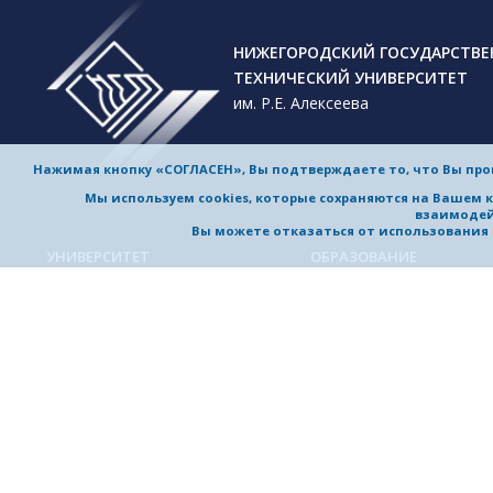
НИЖЕГОРОДСКИЙ ГОСУДАРСТВ
ТЕХНИЧЕСКИЙ УНИВЕРСИТЕТ
им. Р.Е. Алексеева
Нажимая кнопку «СОГЛАСЕН», Вы подтверждаете то, что Вы пр
Мы используем cookies, которые сохраняются на Вашем 
взаимодей
Вы можете отказаться от использования co
УНИВЕРСИТЕТ
ОБРАЗОВАНИЕ
Обучение в университете
Об университете
Направления подготовки и
Приветствие ректора
специальности
История университета
Магистерские программы
Миссия и стратегия
Аспирантура
Награды и достижения
Приемная комиссия
Выдающиеся и почетные
Довузовская подготовка
выпускники, заслуженные
профессора
Дополнительное
профессиональное образо
Устойчивое развитие