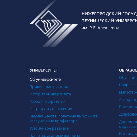
НИЖЕГОРОДСКИЙ ГОСУД
ТЕХНИЧЕСКИЙ УНИВЕРС
им. Р.Е. Алексеева
УНИВЕРСИТЕТ
ОБРАЗО
Обучение
Об университете
Направле
Приветствие ректора
Магистер
История университета
Аспирант
Миссия и стратегия
Приемная
Награды и достижения
Довузовс
Выдающиеся и почетные выпускники,
заслуженные профессора
Дополнит
образова
Устойчивое развитие
Институт
Часто задаваемые вопросы