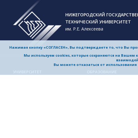
НИЖЕГОРОДСКИЙ ГОСУДАРСТВ
ТЕХНИЧЕСКИЙ УНИВЕРСИТЕТ
им. Р.Е. Алексеева
Нажимая кнопку «СОГЛАСЕН», Вы подтверждаете то, что Вы пр
Мы используем cookies, которые сохраняются на Вашем 
взаимодей
Вы можете отказаться от использования co
УНИВЕРСИТЕТ
ОБРАЗОВАНИЕ
Обучение в университете
Об университете
Направления подготовки и
Приветствие ректора
специальности
История университета
Магистерские программы
Миссия и стратегия
Аспирантура
Награды и достижения
Приемная комиссия
Выдающиеся и почетные
Довузовская подготовка
выпускники, заслуженные
профессора
Дополнительное
профессиональное образо
Устойчивое развитие