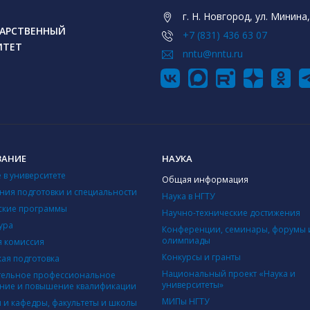
г. Н. Новгород, ул. Минина,
АРСТВЕННЫЙ
+7 (831) 436 63 07
ИТЕТ
nntu@nntu.ru
ВАНИЕ
НАУКА
 в университете
Общая информация
ния подготовки и специальности
Наука в НГТУ
ские программы
Научно-технические достижения
ура
Конференции, семинары, форумы 
олимпиады
 комиссия
Конкурсы и гранты
кая подготовка
Национальный проект «Наука и
ельное профессиональное
университеты»
ние и повышение квалификации
МИПы НГТУ
ы и кафедры, факультеты и школы