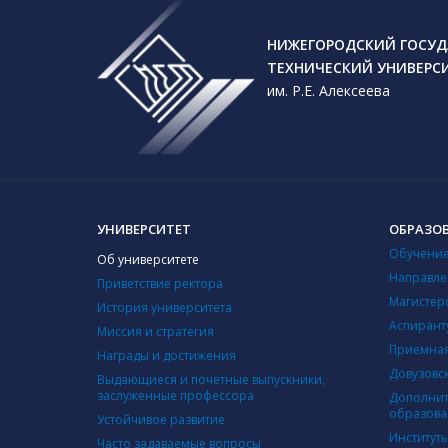
НИЖЕГОРОДСКИЙ ГОСУД
ТЕХНИЧЕСКИЙ УНИВЕРС
им. Р.Е. Алексеева
УНИВЕРСИТЕТ
ОБРАЗО
Обучение
Об университете
Направле
Приветствие ректора
Магистер
История университета
Аспирант
Миссия и стратегия
Приемная
Награды и достижения
Довузовс
Выдающиеся и почетные выпускники,
заслуженные профессора
Дополнит
образова
Устойчивое развитие
Институт
Часто задаваемые вопросы