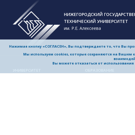
НИЖЕГОРОДСКИЙ ГОСУДАРСТВ
ТЕХНИЧЕСКИЙ УНИВЕРСИТЕТ
им. Р.Е. Алексеева
Нажимая кнопку «СОГЛАСЕН», Вы подтверждаете то, что Вы пр
Мы используем cookies, которые сохраняются на Вашем 
взаимодей
Вы можете отказаться от использования co
УНИВЕРСИТЕТ
ОБРАЗОВАНИЕ
Обучение в университете
Об университете
Направления подготовки и
Приветствие ректора
специальности
История университета
Магистерские программы
Миссия и стратегия
Аспирантура
Награды и достижения
Приемная комиссия
Выдающиеся и почетные
Довузовская подготовка
выпускники, заслуженные
профессора
Дополнительное
профессиональное образо
Устойчивое развитие