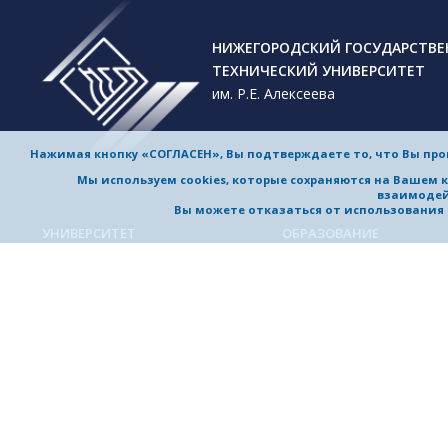
НИЖЕГОРОДСКИЙ ГОСУДАРСТВ
ТЕХНИЧЕСКИЙ УНИВЕРСИТЕТ
им. Р.Е. Алексеева
Нажимая кнопку «СОГЛАСЕН», Вы подтверждаете то, что Вы пр
Мы используем cookies, которые сохраняются на Вашем 
взаимодей
Вы можете отказаться от использования co
УНИВЕРСИТЕТ
ОБРАЗОВАНИЕ
Обучение в университете
Об университете
Направления подготовки и
Приветствие ректора
специальности
История университета
Магистерские программы
Миссия и стратегия
Аспирантура
Награды и достижения
Приемная комиссия
Выдающиеся и почетные
Довузовская подготовка
выпускники, заслуженные
профессора
Дополнительное
профессиональное образо
Устойчивое развитие