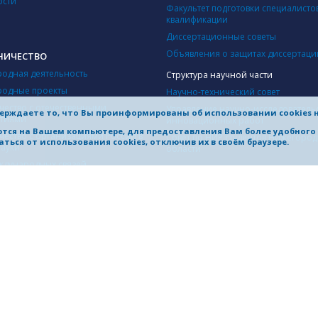
ости
Факультет подготовки специалисто
квалификации
Диссертационные советы
Объявления о защитах диссертаци
НИЧЕСТВО
одная деятельность
Структура научной части
одные проекты
Научно-технический совет
чество с отечественными
Управление научно-исследователь
ерждаете то, что Вы проинформированы об использовании cookies 
ятиями
инновационных работ
яются на Вашем компьютере, для предоставления Вам более удобног
чество с организациями России в
Совет по НИР студентов Нижегоро
ться от использования cookies, отключив их в своём браузере.
науки
области
ждународных связей
учения иностранных студентов
ыковой подготовки
ПРИОРИТЕТ 2030
ы для партнеров (логотипы,
О программе
Документы
Команда
Проектный офис
ПР
Новости
Стратегические технологические п