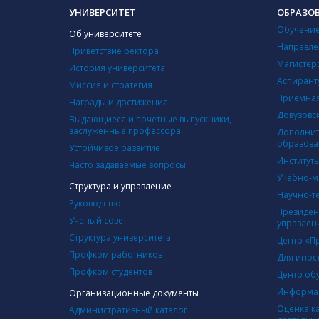
УНИВЕРСИТЕТ
ОБРАЗО
Обучение
Об университете
Направле
Приветствие ректора
Магистер
История университета
Аспирант
Миссия и стратегия
Приемная
Награды и достижения
Довузовс
Выдающиеся и почетные выпускники,
заслуженные профессора
Дополнит
образова
Устойчивое развитие
Институт
Часто задаваемые вопросы
Учебно-м
Структура и управление
Научно-т
Руководство
Президен
Ученый совет
управлен
Структура университета
Центр «П
Профком работников
Для инос
Профком студентов
Центр об
Информац
Организационные документы
Оценка к
Административный каталог