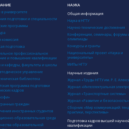
ВАНИЕ
НАУКА
 в университете
Общая информация
ния подготовки и специальности
Наука в НГТУ
ские программы
Научно-технические достижения
ура
Конференции, семинары, форумы 
олимпиады
 комиссия
Конкурсы и гранты
кая подготовка
Национальный проект «Наука и
ельное профессиональное
университеты»
ние и повышение квалификации
МИПы НГТУ
ы и кафедры, факультеты и школы
етодическое управление
Научные издания
ехническая библиотека
Журнал «Труды НГТУ им. Р. Е. Алекс
тская программа подготовки
Журнал «Интеллектуальная электр
ческих кадров
Журнал «Транспортные системы»
рофи»
Журнал «Развитие и безопасность»
транных граждан
Сборник «Мир коммуникаций: тен
учения иностранных студентов
практики, перспективы»
ионно-образовательная среда
Подготовка кадров высшей научно
ачества образовательной
квалификации