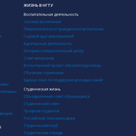
ЖИЗНЬ В НГТУ
Воспитательная деятельность
Система воспитания
Патриотическое и гражданское воспитание
и
Годовой круг мероприятий
Кураторская деятельность
Историко-патриотический центр
Совет ветеранов
Волонтерский проект «ПромЭкскурсовод»
Обучение служением
Единое окно по поддержке молодых семей
еева»
Студенческая жизнь
отехника»
Объединённый совет обучающихся
Студенческий совет
Профком студентов
денции,
Российский союз молодежи
Студенческий клуб
й
Студенческие отряды