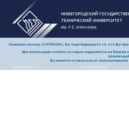
НИЖЕГОРОДСКИЙ ГОСУДАРСТВ
ТЕХНИЧЕСКИЙ УНИВЕРСИТЕТ
им. Р.Е. Алексеева
Нажимая кнопку «СОГЛАСЕН», Вы подтверждаете то, что Вы пр
Мы используем cookies, которые сохраняются на Вашем 
взаимодей
Вы можете отказаться от использования co
УНИВЕРСИТЕТ
ОБРАЗОВАНИЕ
Обучение в университете
Об университете
Направления подготовки и
Приветствие ректора
специальности
История университета
Магистерские программы
Миссия и стратегия
Аспирантура
Награды и достижения
Приемная комиссия
Выдающиеся и почетные
Довузовская подготовка
выпускники, заслуженные
профессора
Дополнительное
профессиональное образо
Устойчивое развитие