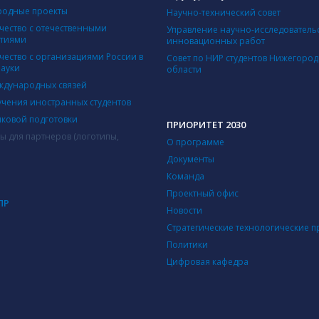
одные проекты
Научно-технический совет
чество с отечественными
Управление научно-исследователь
ятиями
инновационных работ
чество с организациями России в
Совет по НИР студентов Нижегоро
науки
области
ждународных связей
учения иностранных студентов
ыковой подготовки
ПРИОРИТЕТ 2030
ы для партнеров (логотипы,
О программе
Документы
Команда
Проектный офис
ПР
Новости
Стратегические технологические п
Политики
Цифровая кафедра