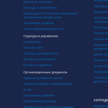
Аспирант
Миссия и стратегия
Приемная
Награды и достижения
Довузовс
Выдающиеся и почетные выпускники,
заслуженные профессора
Дополнит
образова
Устойчивое развитие
Институт
Часто задаваемые вопросы
Учебно-м
Структура и управление
Научно-т
Руководство
Президен
Ученый совет
управлен
Структура университета
Центр «П
Профком работников
Для инос
Профком студентов
Центр об
Информац
Организационные документы
Оценка к
Административный каталог
деятельн
Лицензирование и аккредитация
Устав
Программы развития
СОТРУД
Коллективный договор
Междунар
Документы по самообследованию