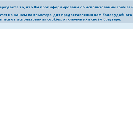
ерждаете то, что Вы проинформированы об использовании cookies 
жегородский Государственный Технический Университет им. Р.Е.
яются на Вашем компьютере, для предоставления Вам более удобног
ться от использования cookies, отключив их в своём браузере.