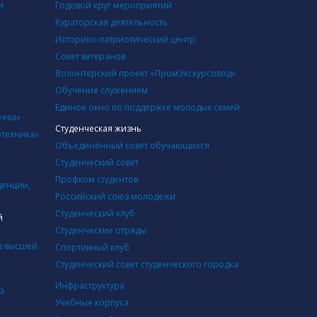
и
Годовой круг мероприятий
Кураторская деятельность
Историко-патриотический центр
Совет ветеранов
Волонтерский проект «ПромЭкскурсовод»
Обучение служением
Единое окно по поддержке молодых семей
еева»
Студенческая жизнь
отехника»
Объединённый совет обучающихся
Студенческий совет
Профком студентов
денции,
Российский союз молодежи
Студенческий клуб
й
Студенческие отряды
в высшей
Cпортивный клуб
Студенческий совет студенческого городка
Инфраструктура
й
Учебные корпуса