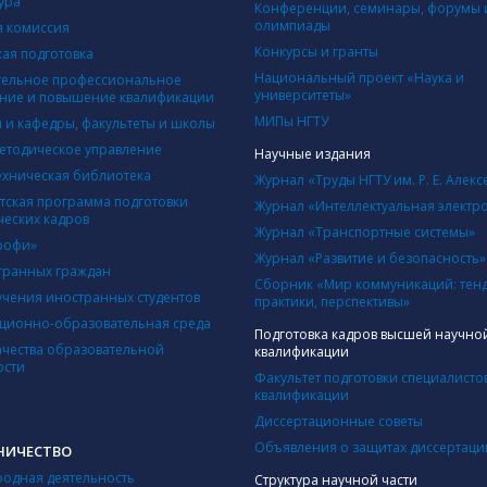
ура
Конференции, семинары, форумы 
олимпиады
 комиссия
Конкурсы и гранты
кая подготовка
Национальный проект «Наука и
ельное профессиональное
университеты»
ние и повышение квалификации
МИПы НГТУ
ы и кафедры, факультеты и школы
етодическое управление
Научные издания
ехническая библиотека
Журнал «Труды НГТУ им. Р. Е. Алекс
тская программа подготовки
Журнал «Интеллектуальная электр
ческих кадров
Журнал «Транспортные системы»
рофи»
Журнал «Развитие и безопасность»
транных граждан
Сборник «Мир коммуникаций: тен
учения иностранных студентов
практики, перспективы»
ионно-образовательная среда
Подготовка кадров высшей научно
ачества образовательной
квалификации
ости
Факультет подготовки специалисто
квалификации
Диссертационные советы
Объявления о защитах диссертаци
НИЧЕСТВО
одная деятельность
Структура научной части