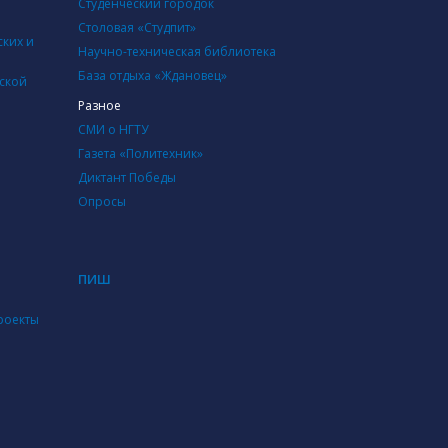
Студенческий городок
Столовая «Студпит»
ских и
Научно-техническая библиотека
База отдыха «Ждановец»
дской
Разное
СМИ о НГТУ
Газета «Политехник»
Диктант Победы
Опросы
ПИШ
роекты