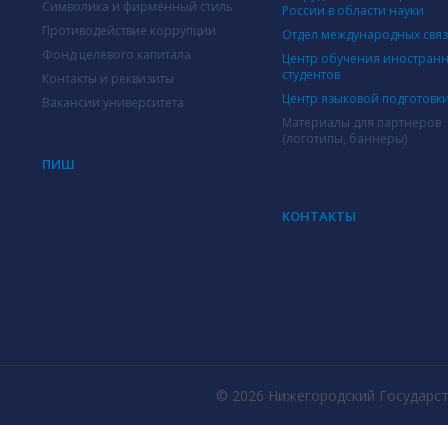
Символика и фирменный стиль
России в области науки
Противодействие коррупции
Отдел международных свя
Фонд целевого капитала
Центр обучения иностран
студентов
Контакты и реквизиты
Центр языковой подготовк
Вакансии университета
Материалы для партнеров
(логотипы, баннеры)
ПИШ
КОНТАКТЫ
© 2026 Нижегородский Государст