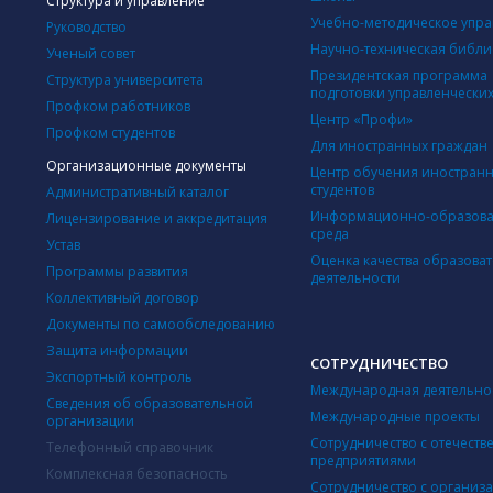
Структура и управление
Учебно-методическое упр
Руководство
Научно-техническая библи
Ученый совет
Президентская программа
Структура университета
подготовки управленческих
Профком работников
Центр «Профи»
Профком студентов
Для иностранных граждан
Организационные документы
Центр обучения иностран
студентов
Административный каталог
Информационно-образова
Лицензирование и аккредитация
среда
Устав
Оценка качества образова
Программы развития
деятельности
Коллективный договор
Документы по самообследованию
Защита информации
СОТРУДНИЧЕСТВО
Экспортный контроль
Международная деятельно
Сведения об образовательной
Международные проекты
организации
Сотрудничество с отечест
Телефонный справочник
предприятиями
Комплексная безопасность
Сотрудничество с организ