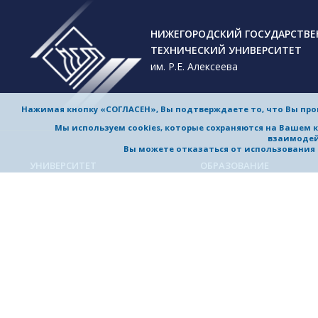
НИЖЕГОРОДСКИЙ ГОСУДАРСТВ
ТЕХНИЧЕСКИЙ УНИВЕРСИТЕТ
им. Р.Е. Алексеева
Нажимая кнопку «СОГЛАСЕН», Вы подтверждаете то, что Вы пр
Мы используем cookies, которые сохраняются на Вашем 
взаимодей
Вы можете отказаться от использования co
УНИВЕРСИТЕТ
ОБРАЗОВАНИЕ
Обучение в университете
Об университете
Направления подготовки и
Приветствие ректора
специальности
История университета
Магистерские программы
Миссия и стратегия
Аспирантура
Награды и достижения
Приемная комиссия
Выдающиеся и почетные
Довузовская подготовка
выпускники, заслуженные
профессора
Дополнительное
профессиональное образо
Устойчивое развитие