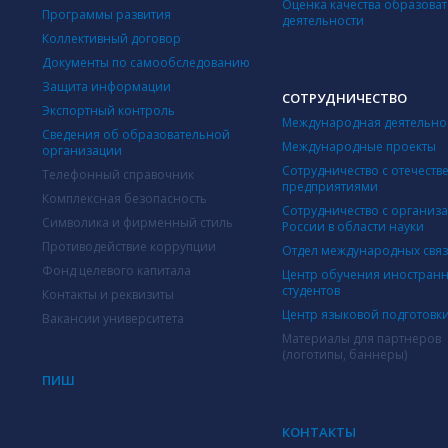
Оценка качества образова
Программы развития
деятельности
Коллективный договор
Документы по самообследованию
Защита информации
СОТРУДНИЧЕСТВО
Экспортный контроль
Международная деятельно
Сведения об образовательной
Международные проекты
организации
Сотрудничество с отечест
Телефонный справочник
предприятиями
Комплексная безопасность
Сотрудничество с организ
Символика и фирменный стиль
России в области науки
Противодействие коррупции
Отдел международных свя
Фонд целевого капитала
Центр обучения иностран
студентов
Контакты и реквизиты
Центр языковой подготовк
Вакансии университета
Материалы для партнеров
(логотипы, баннеры)
ПИШ
КОНТАКТЫ