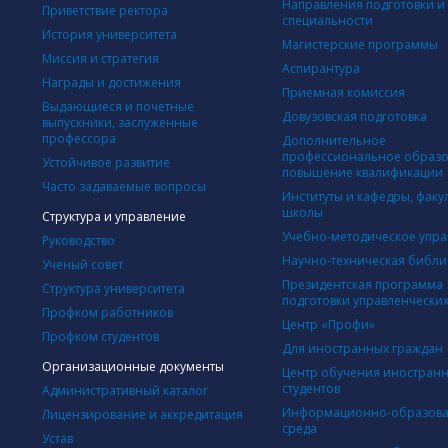
Направления подготовки и
Приветствие ректора
специальности
История университета
Магистерские программы
Миссия и стратегия
Аспирантура
Награды и достижения
Приемная комиссия
Выдающиеся и почетные
Довузовская подготовка
выпускники, заслуженные
профессора
Дополнительное
профессиональное образо
Устойчивое развитие
повышение квалификации
Часто задаваемые вопросы
Институты и кафедры, факу
школы
Структура и управление
Учебно-методическое упр
Руководство
Научно-техническая библи
Ученый совет
Президентская программа
Структура университета
подготовки управленческих
Профком работников
Центр «Профи»
Профком студентов
Для иностранных граждан
Организационные документы
Центр обучения иностран
студентов
Административный каталог
Информационно-образова
Лицензирование и аккредитация
среда
Устав