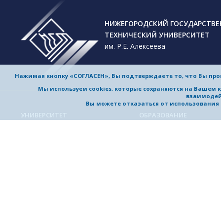
НИЖЕГОРОДСКИЙ ГОСУДАРСТВ
ТЕХНИЧЕСКИЙ УНИВЕРСИТЕТ
им. Р.Е. Алексеева
Нажимая кнопку «СОГЛАСЕН», Вы подтверждаете то, что Вы пр
Мы используем cookies, которые сохраняются на Вашем 
взаимодей
Вы можете отказаться от использования co
УНИВЕРСИТЕТ
ОБРАЗОВАНИЕ
Обучение в университете
Об университете
Направления подготовки и
Приветствие ректора
специальности
История университета
Магистерские программы
Миссия и стратегия
Аспирантура
Награды и достижения
Приемная комиссия
Выдающиеся и почетные
Довузовская подготовка
выпускники, заслуженные
профессора
Дополнительное
профессиональное образо
Устойчивое развитие