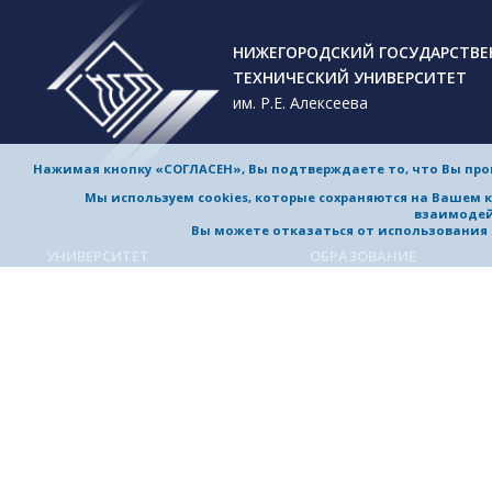
НИЖЕГОРОДСКИЙ ГОСУДАРСТВ
ТЕХНИЧЕСКИЙ УНИВЕРСИТЕТ
им. Р.Е. Алексеева
Нажимая кнопку «СОГЛАСЕН», Вы подтверждаете то, что Вы пр
Мы используем cookies, которые сохраняются на Вашем 
взаимодей
Вы можете отказаться от использования co
УНИВЕРСИТЕТ
ОБРАЗОВАНИЕ
Обучение в университете
Об университете
Направления подготовки и
Приветствие ректора
специальности
История университета
Магистерские программы
Миссия и стратегия
Аспирантура
Награды и достижения
Приемная комиссия
Выдающиеся и почетные
Довузовская подготовка
выпускники, заслуженные
профессора
Дополнительное
профессиональное образо
Устойчивое развитие