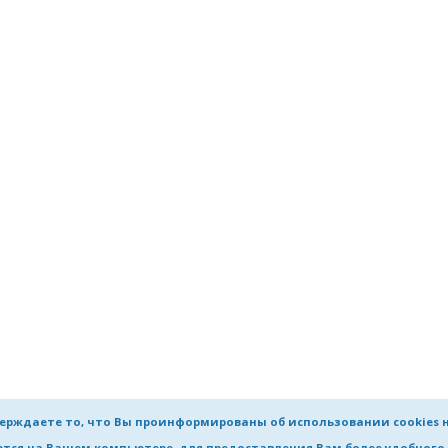
ерждаете то, что Вы проинформированы об использовании cookies 
яются на Вашем компьютере, для предоставления Вам более удобног