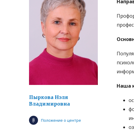
Напра
Профор
профес
Основ
Популя
психол
информ
Наша 
Пыркова Нэля
ос
Владимировна
фо
ин
Положение о центре
оз