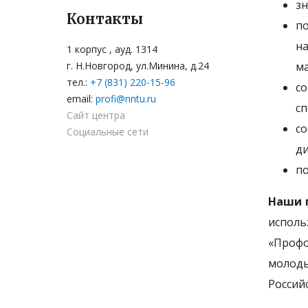
зн
Контакты
п
н
1 корпус , ауд. 1314
г. Н.Новгород, ул.Минина, д.24
ма
тел.:
+7 (831) 220-15-96
с
email:
profi@nntu.ru
сп
Сайт центра
со
Социальные сети
ди
по
Наши 
исполь
«Профо
молоды
Россий