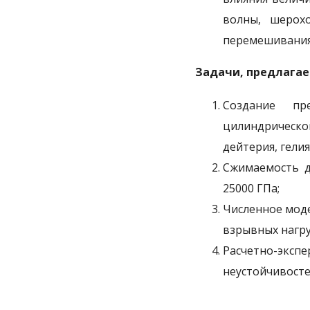
волны, шерох
перемешивания
Задачи, предлага
Создание пр
цилиндрическ
дейтерия, гелия
Сжимаемость д
25000 ГПа;
Численное мод
взрывных нагр
Расчетно-экс
неустойчивосте