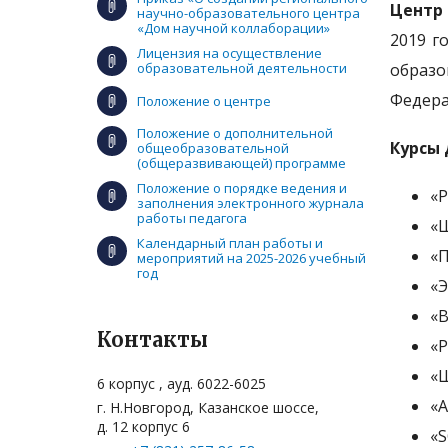
Центр 
научно-образовательного центра
«Дом научной коллаборации»
2019 г
Лицензия на осуществление
образовательной деятельности
образо
Федера
Положение о центре
Положение о дополнительной
Курсы 
общеобразовательной
(общеразвивающей) программе
Положение о порядке ведения и
«Р
заполнения электронного журнала
работы педагога
«Ш
Календарный план работы и
«П
мероприятий на 2025-2026 учебный
год
«Э
«В
Контакты
«Р
«Ш
6 корпус , ауд. 6022-6025
«А
г. Н.Новгород, Казанское шоссе,
д. 12 корпус 6
«S