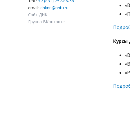
тел.:
+7 (831) 257-86-58
«В
email:
dnknn@nntu.ru
«П
Сайт ДНК
Группа ВКонтакте
Подроб
Курсы 
«В
«В
«Р
Подроб