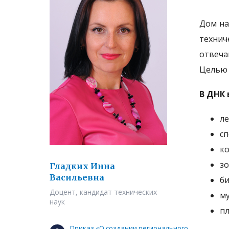
Дом на
технич
отвеча
Целью 
В ДНК 
л
с
к
зо
Гладких Инна
Васильевна
би
Доцент, кандидат технических
му
наук
пл
Приказ «О создании регионального