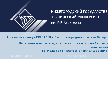
НИЖЕГОРОДСКИЙ ГОСУДАРСТВ
ТЕХНИЧЕСКИЙ УНИВЕРСИТЕТ
им. Р.Е. Алексеева
Нажимая кнопку «СОГЛАСЕН», Вы подтверждаете то, что Вы пр
Мы используем cookies, которые сохраняются на Вашем 
взаимодей
Вы можете отказаться от использования co
УНИВЕРСИТЕТ
ОБРАЗОВАНИЕ
Обучение в университете
Об университете
Направления подготовки и
Приветствие ректора
специальности
История университета
Магистерские программы
Миссия и стратегия
Аспирантура
Награды и достижения
Приемная комиссия
Выдающиеся и почетные
Довузовская подготовка
выпускники, заслуженные
профессора
Дополнительное
профессиональное образо
Устойчивое развитие