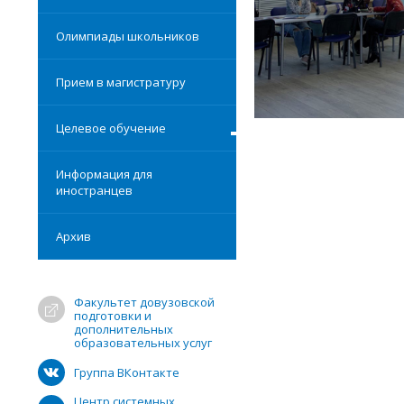
Олимпиады школьников
Прием в магистратуру
Целевое обучение
Информация для
иностранцев
Архив
Факультет довузовской
подготовки и
дополнительных
образовательных услуг
Группа ВКонтакте
Центр системных