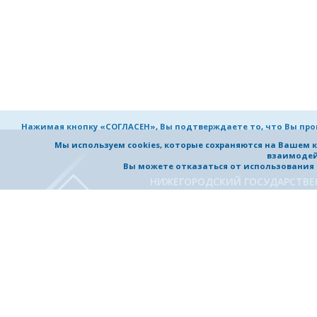
Нажимая кнопку «СОГЛАСЕН», Вы подтверждаете то, что Вы пр
Мы используем cookies, которые сохраняются на Вашем 
взаимодей
Вы можете отказаться от использования co
НИЖЕГОРОДСКИЙ ГОСУДАРСТВ
ТЕХНИЧЕСКИЙ УНИВЕРСИТЕТ
им. Р.Е. Алексеева
УНИВЕРСИТЕТ
ОБРАЗОВАНИЕ