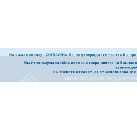
Нажимая кнопку «СОГЛАСЕН», Вы подтверждаете то, что Вы пр
Мы используем cookies, которые сохраняются на Вашем 
взаимодей
Вы можете отказаться от использования co
НИЖЕГОРОДСКИЙ ГОСУДАРСТВ
ТЕХНИЧЕСКИЙ УНИВЕРСИТЕТ
им. Р.Е. Алексеева
УНИВЕРСИТЕТ
ОБРАЗОВАНИЕ