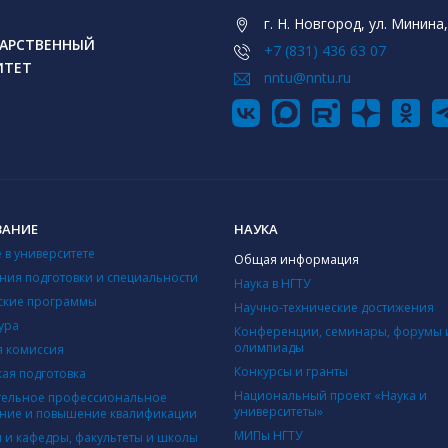
г. Н. Новгород, ул. Минина,
АРСТВЕННЫЙ
+7 (831) 436 63 07
ИТЕТ
nntu@nntu.ru
ВАНИЕ
НАУКА
 в университете
Общая информация
ния подготовки и специальности
Наука в НГТУ
ские программы
Научно-технические достижения
ура
Конференции, семинары, форумы 
олимпиады
 комиссия
Конкурсы и гранты
кая подготовка
Национальный проект «Наука и
ельное профессиональное
университеты»
ние и повышение квалификации
МИПы НГТУ
ы и кафедры, факультеты и школы