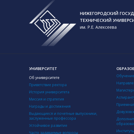
НИЖЕГОРОДСКИЙ ГОСУД
ТЕХНИЧЕСКИЙ УНИВЕРС
им. Р.Е. Алексеева
УНИВЕРСИТЕТ
ОБРАЗО
Обучение
Об университете
Направле
Приветствие ректора
Магистер
История университета
Аспирант
Миссия и стратегия
Приемная
Награды и достижения
Довузовс
Выдающиеся и почетные выпускники,
заслуженные профессора
Дополнит
образова
Устойчивое развитие
Институт
Часто задаваемые вопросы