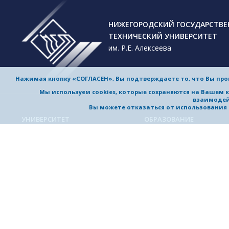
НИЖЕГОРОДСКИЙ ГОСУДАРСТВ
ТЕХНИЧЕСКИЙ УНИВЕРСИТЕТ
им. Р.Е. Алексеева
Нажимая кнопку «СОГЛАСЕН», Вы подтверждаете то, что Вы пр
Мы используем cookies, которые сохраняются на Вашем 
взаимодей
Вы можете отказаться от использования co
УНИВЕРСИТЕТ
ОБРАЗОВАНИЕ
Обучение в университете
Об университете
Направления подготовки и
Приветствие ректора
специальности
История университета
Магистерские программы
Миссия и стратегия
Аспирантура
Награды и достижения
Приемная комиссия
Выдающиеся и почетные
Довузовская подготовка
выпускники, заслуженные
профессора
Дополнительное
профессиональное образо
Устойчивое развитие