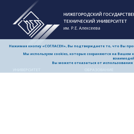
НИЖЕГОРОДСКИЙ ГОСУДАРСТВ
ТЕХНИЧЕСКИЙ УНИВЕРСИТЕТ
им. Р.Е. Алексеева
Нажимая кнопку «СОГЛАСЕН», Вы подтверждаете то, что Вы пр
Мы используем cookies, которые сохраняются на Вашем 
взаимодей
Вы можете отказаться от использования co
УНИВЕРСИТЕТ
ОБРАЗОВАНИЕ
Обучение в университете
Об университете
Направления подготовки и
Приветствие ректора
специальности
История университета
Магистерские программы
Миссия и стратегия
Аспирантура
Награды и достижения
Приемная комиссия
Выдающиеся и почетные
Довузовская подготовка
выпускники, заслуженные
профессора
Дополнительное
профессиональное образо
Устойчивое развитие