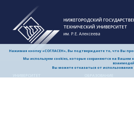
НИЖЕГОРОДСКИЙ ГОСУДАРСТВ
ТЕХНИЧЕСКИЙ УНИВЕРСИТЕТ
им. Р.Е. Алексеева
Нажимая кнопку «СОГЛАСЕН», Вы подтверждаете то, что Вы пр
Мы используем cookies, которые сохраняются на Вашем 
взаимодей
Вы можете отказаться от использования co
УНИВЕРСИТЕТ
ОБРАЗОВАНИЕ
Обучение в университете
Об университете
Направления подготовки и
Приветствие ректора
специальности
История университета
Магистерские программы
Миссия и стратегия
Аспирантура
Награды и достижения
Приемная комиссия
Выдающиеся и почетные
Довузовская подготовка
выпускники, заслуженные
профессора
Дополнительное