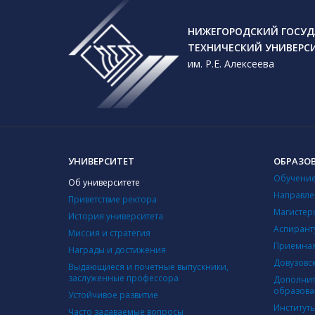
НИЖЕГОРОДСКИЙ ГОСУД
ТЕХНИЧЕСКИЙ УНИВЕРС
им. Р.Е. Алексеева
УНИВЕРСИТЕТ
ОБРАЗО
Обучение
Об университете
Направле
Приветствие ректора
Магистер
История университета
Аспирант
Миссия и стратегия
Приемная
Награды и достижения
Довузовс
Выдающиеся и почетные выпускники,
заслуженные профессора
Дополнит
образова
Устойчивое развитие
Институт
Часто задаваемые вопросы