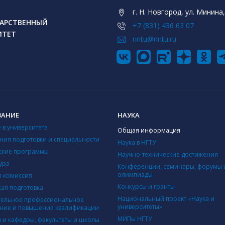
г. Н. Новгород, ул. Минина,
АРСТВЕННЫЙ
+7 (831) 436 63 07
ИТЕТ
nntu@nntu.ru
ВАНИЕ
НАУКА
 в университете
Общая информация
ния подготовки и специальности
Наука в НГТУ
ские программы
Научно-технические достижения
ура
Конференции, семинары, форумы 
олимпиады
 комиссия
Конкурсы и гранты
кая подготовка
Национальный проект «Наука и
ельное профессиональное
университеты»
ние и повышение квалификации
МИПы НГТУ
ы и кафедры, факультеты и школы