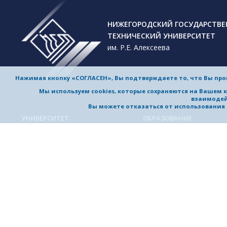
НИЖЕГОРОДСКИЙ ГОСУДАРСТВ
ТЕХНИЧЕСКИЙ УНИВЕРСИТЕТ
им. Р.Е. Алексеева
Нажимая кнопку «СОГЛАСЕН», Вы подтверждаете то, что Вы пр
Мы используем cookies, которые сохраняются на Вашем 
взаимодей
Вы можете отказаться от использования co
УНИВЕРСИТЕТ
ОБРАЗОВАНИЕ
Обучение в университете
Об университете
Направления подготовки и
Приветствие ректора
специальности
История университета
Магистерские программы
Миссия и стратегия
Аспирантура
Награды и достижения
Приемная комиссия
Выдающиеся и почетные
Довузовская подготовка
выпускники, заслуженные
профессора
Дополнительное
профессиональное образо
Устойчивое развитие