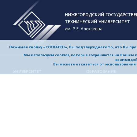
НИЖЕГОРОДСКИЙ ГОСУДАРСТВ
ТЕХНИЧЕСКИЙ УНИВЕРСИТЕТ
им. Р.Е. Алексеева
Нажимая кнопку «СОГЛАСЕН», Вы подтверждаете то, что Вы пр
Мы используем cookies, которые сохраняются на Вашем 
взаимодей
Вы можете отказаться от использования co
УНИВЕРСИТЕТ
ОБРАЗОВАНИЕ
Обучение в университете
Об университете
Направления подготовки и
Приветствие ректора
специальности
История университета
Магистерские программы
Миссия и стратегия
Аспирантура
Награды и достижения
Приемная комиссия
Выдающиеся и почетные
Довузовская подготовка
выпускники, заслуженные
профессора
Дополнительное
профессиональное образо
Устойчивое развитие