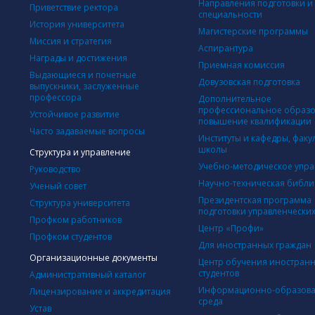
Направления подготовки и
Приветствие ректора
специальности
История университета
Магистерские программы
Миссия и стратегия
Аспирантура
Награды и достижения
Приемная комиссия
Выдающиеся и почетные
Довузовская подготовка
выпускники, заслуженные
профессора
Дополнительное
профессиональное образо
Устойчивое развитие
повышение квалификации
Часто задаваемые вопросы
Институты и кафедры, факу
школы
Структура и управление
Учебно-методическое упр
Руководство
Научно-техническая библи
Ученый совет
Президентская программа
Структура университета
подготовки управленческих
Профком работников
Центр «Профи»
Профком студентов
Для иностранных граждан
Организационные документы
Центр обучения иностран
студентов
Административный каталог
Информационно-образова
Лицензирование и аккредитация
среда
Устав