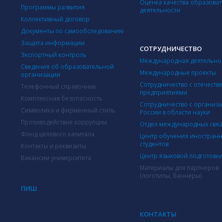
Оценка качества образова
Программы развития
деятельности
Коллективный договор
Документы по самообследованию
Защита информации
СОТРУДНИЧЕСТВО
Экспортный контроль
Международная деятельно
Сведения об образовательной
Международные проекты
организации
Сотрудничество с отечест
Телефонный справочник
предприятиями
Комплексная безопасность
Сотрудничество с организ
Символика и фирменный стиль
России в области науки
Противодействие коррупции
Отдел международных свя
Фонд целевого капитала
Центр обучения иностран
студентов
Контакты и реквизиты
Центр языковой подготовк
Вакансии университета
Материалы для партнеров
(логотипы, баннеры)
ПИШ
КОНТАКТЫ