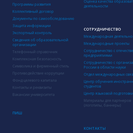
Оценка качества образова
Программы развития
деятельности
Коллективный договор
Документы по самообследованию
Защита информации
СОТРУДНИЧЕСТВО
Экспортный контроль
Международная деятельно
Сведения об образовательной
Международные проекты
организации
Сотрудничество с отечест
Телефонный справочник
предприятиями
Комплексная безопасность
Сотрудничество с организ
Символика и фирменный стиль
России в области науки
Противодействие коррупции
Отдел международных свя
Фонд целевого капитала
Центр обучения иностран
студентов
Контакты и реквизиты
Центр языковой подготовк
Вакансии университета
Материалы для партнеров
(логотипы, баннеры)
ПИШ
КОНТАКТЫ