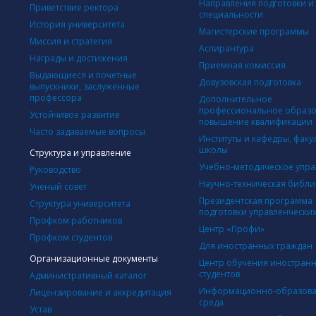
Направления подготовки и
Приветствие ректора
специальности
История университета
Магистерские программы
Миссия и стратегия
Аспирантура
Награды и достижения
Приемная комиссия
Выдающиеся и почетные
Довузовская подготовка
выпускники, заслуженные
профессора
Дополнительное
профессиональное образо
Устойчивое развитие
повышение квалификации
Часто задаваемые вопросы
Институты и кафедры, факу
школы
Структура и управление
Учебно-методическое упр
Руководство
Научно-техническая библи
Ученый совет
Президентская программа
Структура университета
подготовки управленческих
Профком работников
Центр «Профи»
Профком студентов
Для иностранных граждан
Организационные документы
Центр обучения иностран
студентов
Административный каталог
Информационно-образова
Лицензирование и аккредитация
среда
Устав