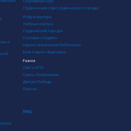
в высшей
Cпортивный клуб
Студенческий совет студенческого городка
Инфраструктура
й
Учебные корпуса
Студенческий городок
Столовая «Студпит»
ских и
Научно-техническая библиотека
База отдыха «Ждановец»
дской
Разное
СМИ о НГТУ
Газета «Политехник»
Диктант Победы
Опросы
ПИШ
роекты