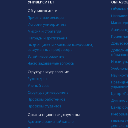
УНИВЕРСИТЕТ
ОБРАЗО
Обучение
Об университете
Направле
Приветствие ректора
Магистер
История университета
Аспирант
Миссия и стратегия
Приемная
Награды и достижения
Довузовс
Выдающиеся и почетные выпускники,
заслуженные профессора
Дополнит
образова
Устойчивое развитие
Институт
Часто задаваемые вопросы
Учебно-м
Структура и управление
Научно-т
Руководство
Президен
Ученый совет
управлен
Структура университета
Центр «П
Профком работников
Для инос
Профком студентов
Центр об
Информац
Организационные документы
Оценка к
Административный каталог
деятельн