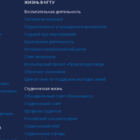
ЖИЗНЬ В НГТУ
Воспитательная деятельность
Система воспитания
Патриотическое и гражданское воспитание
и
Годовой круг мероприятий
Кураторская деятельность
Историко-патриотический центр
Совет ветеранов
Волонтерский проект «ПромЭкскурсовод»
Обучение служением
Единое окно по поддержке молодых семей
еева»
Студенческая жизнь
отехника»
Объединённый совет обучающихся
Студенческий совет
Профком студентов
денции,
Российский союз молодежи
Студенческий клуб
й
Студенческие отряды