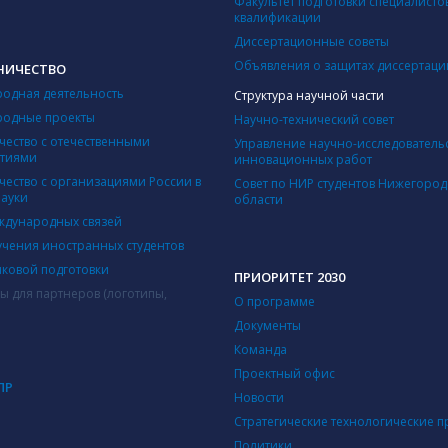
Факультет подготовки специалисто
квалификации
Диссертационные советы
Объявления о защитах диссертаци
НИЧЕСТВО
одная деятельность
Структура научной части
одные проекты
Научно-технический совет
чество с отечественными
Управление научно-исследователь
ятиями
инновационных работ
чество с организациями России в
Совет по НИР студентов Нижегоро
науки
области
ждународных связей
учения иностранных студентов
ыковой подготовки
ПРИОРИТЕТ 2030
ы для партнеров (логотипы,
О программе
Документы
Команда
Проектный офис
ПР
Новости
Стратегические технологические п
Политики