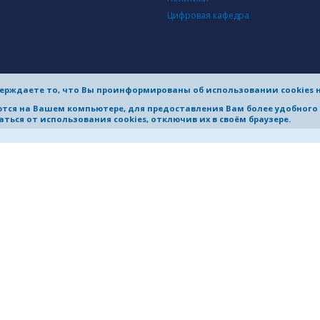
Цифровая кафедра
ерждаете то, что Вы проинформированы об использовании cookies 
жегородский Государственный Технический Университет им. Р.Е.
яются на Вашем компьютере, для предоставления Вам более удобног
ться от использования cookies, отключив их в своём браузере.