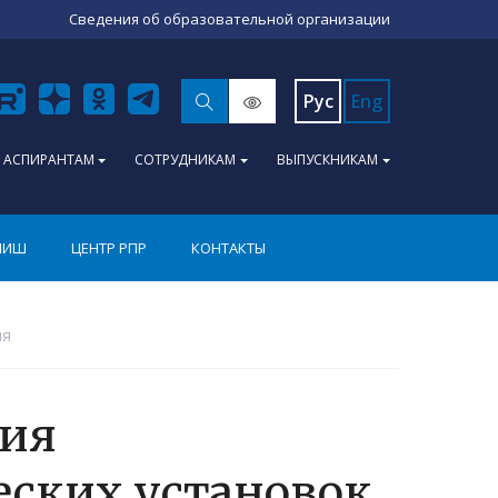
Сведения об образовательной организации
Рус
Eng
АСПИРАНТАМ
СОТРУДНИКАМ
ВЫПУСКНИКАМ
ПИШ
ЦЕНТР РПР
КОНТАКТЫ
ия
рия
еских установок