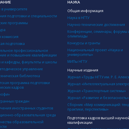
ВАНИЕ
НАУКА
 в университете
Общая информация
ния подготовки и специальности
Наука в НГТУ
ские программы
Научно-технические достижения
ура
Конференции, семинары, форумы 
олимпиады
 комиссия
Конкурсы и гранты
кая подготовка
Национальный проект «Наука и
ельное профессиональное
университеты»
ние и повышение квалификации
МИПы НГТУ
ы и кафедры, факультеты и школы
етодическое управление
Научные издания
ехническая библиотека
Журнал «Труды НГТУ им. Р. Е. Алекс
тская программа подготовки
Журнал «Интеллектуальная электр
ческих кадров
Журнал «Транспортные системы»
рофи»
Журнал «Развитие и безопасность»
транных граждан
Сборник «Мир коммуникаций: тен
учения иностранных студентов
практики, перспективы»
ионно-образовательная среда
Подготовка кадров высшей научно
ачества образовательной
квалификации
ости