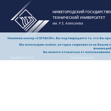
НИЖЕГОРОДСКИЙ ГОСУДАРСТВ
ТЕХНИЧЕСКИЙ УНИВЕРСИТЕТ
им. Р.Е. Алексеева
Нажимая кнопку «СОГЛАСЕН», Вы подтверждаете то, что Вы пр
Мы используем cookies, которые сохраняются на Вашем 
взаимодей
Вы можете отказаться от использования co
УНИВЕРСИТЕТ
ОБРАЗОВАНИЕ
Обучение в университете
Об университете
Направления подготовки и
Приветствие ректора
специальности
История университета
Магистерские программы
Миссия и стратегия
Аспирантура
Награды и достижения
Приемная комиссия
Выдающиеся и почетные
Довузовская подготовка
выпускники, заслуженные
профессора
Дополнительное
профессиональное образо
Устойчивое развитие