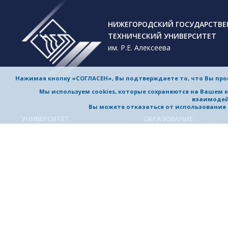
НИЖЕГОРОДСКИЙ ГОСУДАРСТВ
ТЕХНИЧЕСКИЙ УНИВЕРСИТЕТ
им. Р.Е. Алексеева
Нажимая кнопку «СОГЛАСЕН», Вы подтверждаете то, что Вы пр
Мы используем cookies, которые сохраняются на Вашем 
взаимодей
Вы можете отказаться от использования co
УНИВЕРСИТЕТ
ОБРАЗОВАНИЕ
Обучение в университете
Об университете
Направления подготовки и
Приветствие ректора
специальности
История университета
Магистерские программы
Миссия и стратегия
Аспирантура
Награды и достижения
Приемная комиссия
Выдающиеся и почетные
Довузовская подготовка
выпускники, заслуженные
профессора
Дополнительное
профессиональное образо
Устойчивое развитие