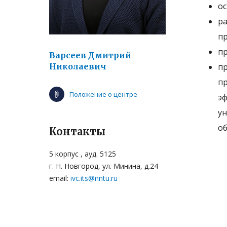
ос
р
пр
пр
Варсеев Дмитрий
Николаевич
п
п
Положение о центре
эф
у
об
Контакты
5 корпус , ауд. 5125
г. Н. Новгород, ул. Минина, д.24
email:
ivc.its@nntu.ru