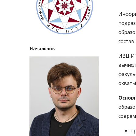
Инфор
подраз
образо
состав
Начальник
ИВЦ ИТ
вычис
факуль
охваты
Основ
образо
соврем
о