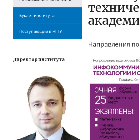
техниче
Буклет института
академи
Поступающим в НГТУ
Направления по
Директор института