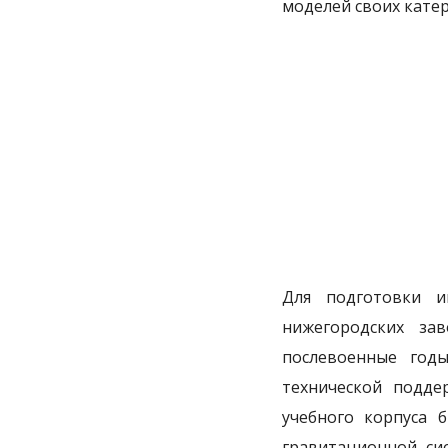
моделей своих катер
Для подготовки ин
нижегородских за
послевоенные год
технической подде
учебного корпуса 
гравитационной си