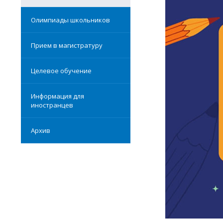
Олимпиады школьников
Прием в магистратуру
Целевое обучение
Информация для
иностранцев
Архив