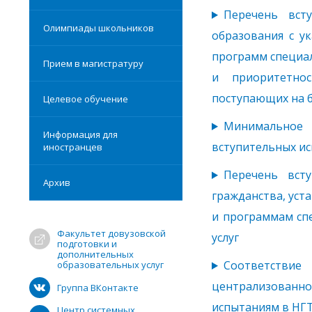
Перечень вст
Олимпиады школьников
образования с у
программ специа
Прием в магистратуру
и приоритетно
поступающих на 
Целевое обучение
Минимальное 
Информация для
вступительных и
иностранцев
Перечень вст
Архив
гражданства, уст
и программам сп
Факультет довузовской
услуг
подготовки и
дополнительных
Соответств
образовательных услуг
централизованн
Группа ВКонтакте
испытаниям в НГ
Центр системных